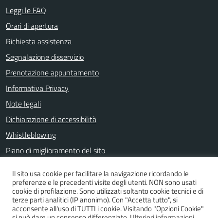
Leggi le FAQ
Orari di apertura
Richiesta assistenza
Segnalazione disservizio
Prenotazione appuntamento
Informativa Privacy
Note legali
Dichiarazione di accessibilità
Whistleblowing
Piano di miglioramento del sito
Il sito usa cookie per facilitare la navigazione ricordando le
preferenze e le precedenti visite degli utenti. NON sono usati
SEGUICI SU
cookie di profilazione. Sono utilizzati soltanto cookie tecnici e di
terze parti analitici (IP anonimo). Con "Accetta tutto", si
Facebook
acconsente all'uso di TUTTI i cookie. Visitando "Opzioni Cookie"
si può dare un consenso differenziato.
Ulteriori informazioni