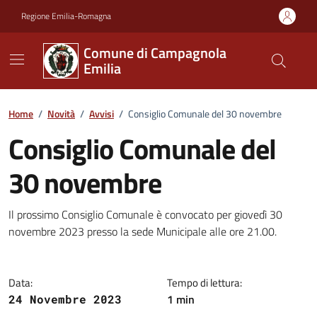
Vai ai contenuti
Vai al footer
Regione Emilia-Romagna
Comune di Campagnola
Emilia
Home
/
Novità
/
Avvisi
/
Consiglio Comunale del 30 novembre
Consiglio Comunale del
30 novembre
Dettagli della notizia
Il prossimo Consiglio Comunale è convocato per giovedì 30
novembre 2023 presso la sede Municipale alle ore 21.00.
Data:
Tempo di lettura:
1 min
24 Novembre 2023