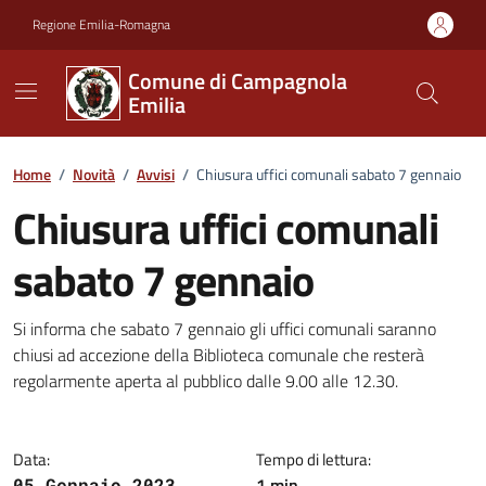
Vai ai contenuti
Vai al footer
Regione Emilia-Romagna
Comune di Campagnola
Emilia
Home
/
Novità
/
Avvisi
/
Chiusura uffici comunali sabato 7 gennaio
Chiusura uffici comunali
sabato 7 gennaio
Dettagli della notizia
Si informa che sabato 7 gennaio gli uffici comunali saranno
chiusi ad accezione della Biblioteca comunale che resterà
regolarmente aperta al pubblico dalle 9.00 alle 12.30.
Data:
Tempo di lettura:
1 min
05 Gennaio 2023