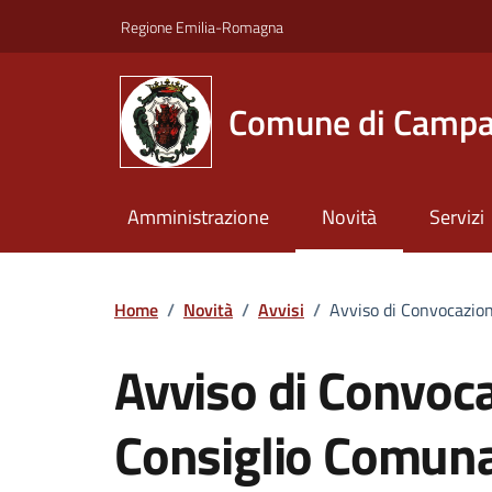
Vai ai contenuti
Vai al footer
Regione Emilia-Romagna
Comune di Campa
Amministrazione
Novità
Servizi
Home
/
Novità
/
Avvisi
/
Avviso di Convocazion
Avviso di Convocaz
Consiglio Comun