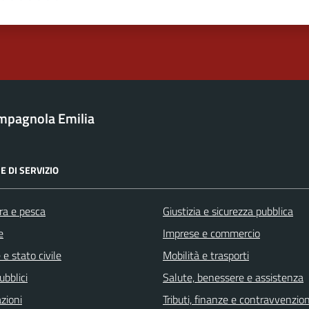
a 1 stelle su 5
luta 2 stelle su 5
Valuta 3 stelle su 5
Valuta 4 stelle su 5
Valuta 5 stelle su 5
mpagnola Emilia
E DI SERVIZIO
ra e pesca
Giustizia e sicurezza pubblica
e
Imprese e commercio
e stato civile
Mobilità e trasporti
ubblici
Salute, benessere e assistenza
zioni
Tributi, finanze e contravvenzion