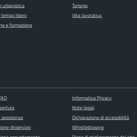
 urbanistica
Turismo
e tempo libero
Vita lavorativa
ne e formazione
 FAQ
Informativa Privacy
apertura
Note legali
a assistenza
Dichiarazione di accessibilità
one disservizio
Whistleblowing
zione appuntamento
Piano di miglioramento del sito