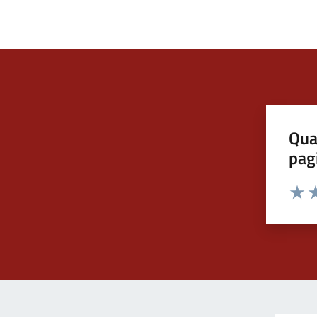
Qua
pag
Valut
Va