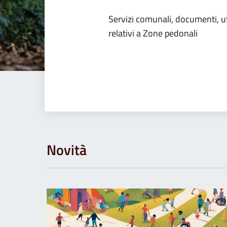
Dettagli dell
Servizi comunali, documenti, uff
relativi a Zone pedonali
Novità