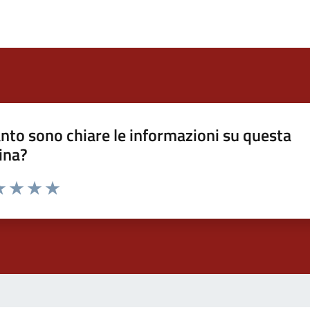
nto sono chiare le informazioni su questa
ina?
a 1 stelle su 5
luta 2 stelle su 5
Valuta 3 stelle su 5
Valuta 4 stelle su 5
Valuta 5 stelle su 5