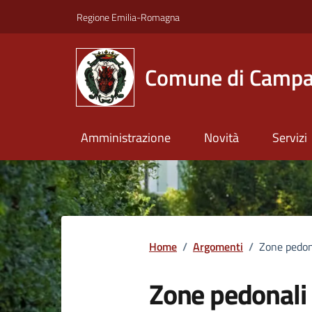
Vai ai contenuti
Vai al footer
Regione Emilia-Romagna
Comune di Campa
Amministrazione
Novità
Servizi
Home
/
Argomenti
/
Zone pedon
Zone pedonali