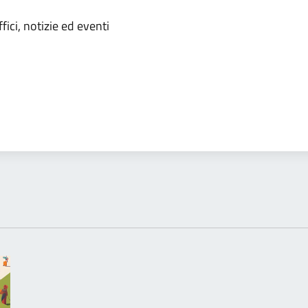
'argomento
ici, notizie ed eventi