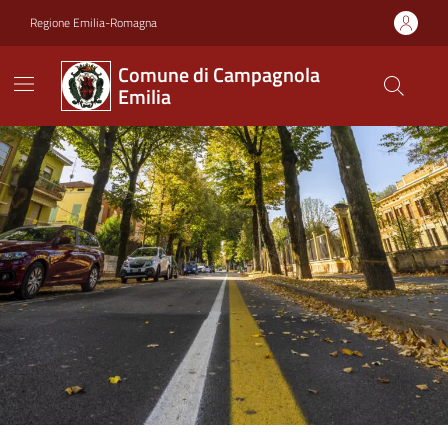
Vai ai contenuti
Vai al footer
Regione Emilia-Romagna
Comune di Campagnola
Emilia