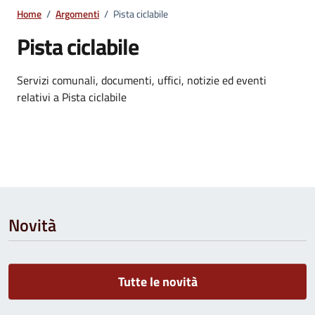
Home
/
Argomenti
/
Pista ciclabile
Pista ciclabile
Dettagli dell'argomento
Servizi comunali, documenti, uffici, notizie ed eventi
relativi a Pista ciclabile
Novità
Tutte le novità