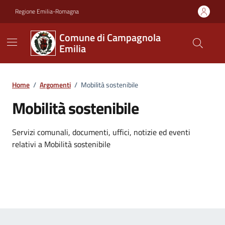
Vai ai contenuti
Vai al footer
Regione Emilia-Romagna
Comune di Campagnola
Emilia
Home
/
Argomenti
/
Mobilità sostenibile
Mobilità sostenibile
Dettagli dell'argomento
Servizi comunali, documenti, uffici, notizie ed eventi
relativi a Mobilità sostenibile