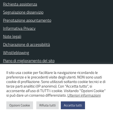
Richiesta assistenza
Segnalazione disservizio
Prenotazione appuntamento
Informativa Privacy
Note legali
Dichiarazione di accessibilità
Whistleblowing
Piano di miglioramento del sito
Il sito usa cookie per facilitare la navigazione ricordando le
preferenze e le precedenti visite degli utenti. NON sono usati
SEGUICI SU
cookie di profilazione. Sono utilizzati soltanto cookie tecnici e di
terze parti analitici (IP anonimo). Con "Accetta tutto", si
Facebook
acconsente all'uso di TUTTI i cookie. Visitando "Opzioni Cookie"
si può dare un consenso differenziato.
Ulteriori informazioni
Opzioni Cookie
Rifiuta tutti
Accetta tutti