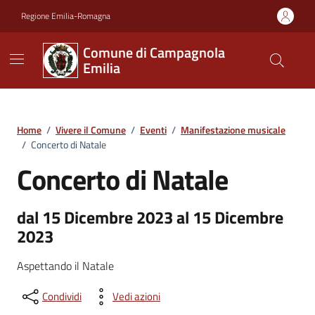
Vai ai contenuti
Vai al footer
Regione Emilia-Romagna
Comune di Campagnola
Emilia
Home
/
Vivere il Comune
/
Eventi
/
Manifestazione musicale
/
Concerto di Natale
Concerto di Natale
dal 15 Dicembre 2023 al 15 Dicembre
2023
Aspettando il Natale
Condividi
Vedi azioni