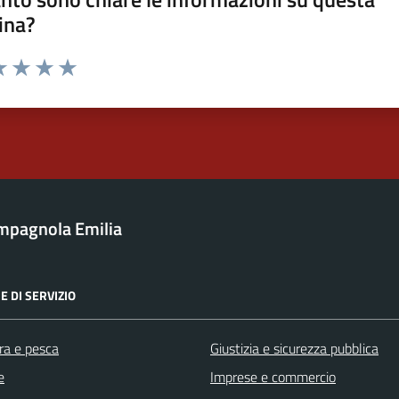
ina?
a 1 stelle su 5
luta 2 stelle su 5
Valuta 3 stelle su 5
Valuta 4 stelle su 5
Valuta 5 stelle su 5
mpagnola Emilia
E DI SERVIZIO
ra e pesca
Giustizia e sicurezza pubblica
e
Imprese e commercio