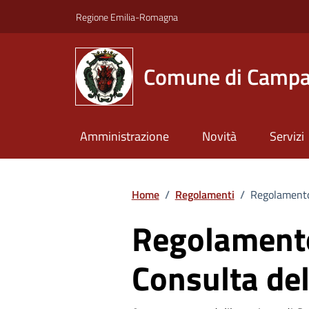
Vai ai contenuti
Vai al footer
Regione Emilia-Romagna
Comune di Campa
Amministrazione
Novità
Servizi
Home
/
Regolamenti
/
Regolamento 
Regolamento
Consulta de