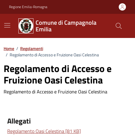
Vai ai contenuti
Vai al footer
Regione Emilia-Romagna
Comune di Campagnola
Emilia
Home
/
Regolamenti
/
Regolamento di Accesso e Fruizione Oasi Celestina
Regolamento di Accesso e
Fruizione Oasi Celestina
Regolamento di Accesso e Fruizione Oasi Celestina
Allegati
Regolamento Oasi Celestina [81 KB]