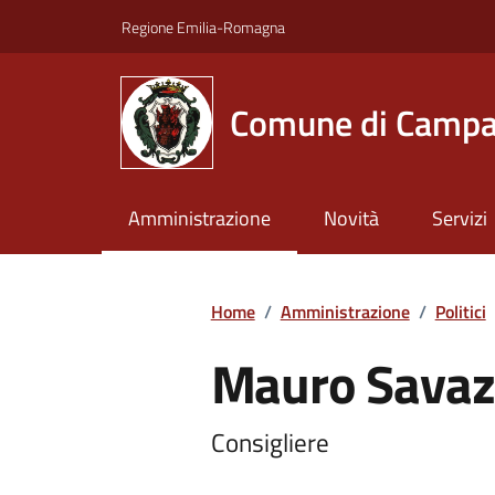
Vai ai contenuti
Vai al footer
Regione Emilia-Romagna
Comune di Campa
Amministrazione
Novità
Servizi
Home
/
Amministrazione
/
Politici
Mauro Savaz
Consigliere