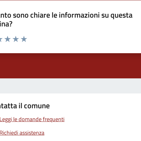
nto sono chiare le informazioni su questa
ina?
a 1 stelle su 5
luta 2 stelle su 5
Valuta 3 stelle su 5
Valuta 4 stelle su 5
Valuta 5 stelle su 5
tatta il comune
Leggi le domande frequenti
Richiedi assistenza