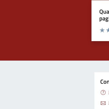
Qua
pag
Valut
Va
Con