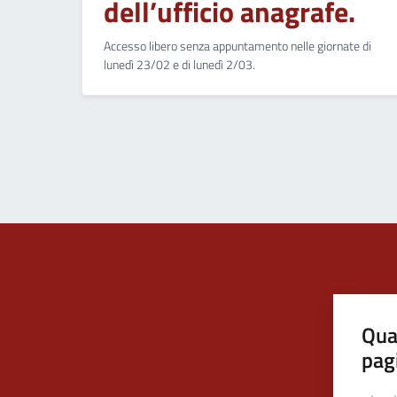
dell’ufficio anagrafe.
Accesso libero senza appuntamento nelle giornate di
lunedì 23/02 e di lunedì 2/03.
Qua
pag