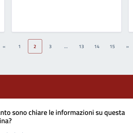
«
1
2
3
…
13
14
15
»
nto sono chiare le informazioni su questa
ina?