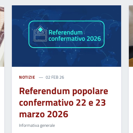
NOTIZIE
02 FEB 26
Referendum popolare
confermativo 22 e 23
marzo 2026
Informativa generale