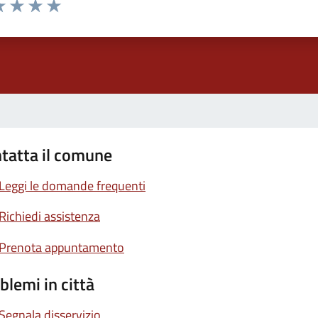
a 1 stelle su 5
luta 2 stelle su 5
Valuta 3 stelle su 5
Valuta 4 stelle su 5
Valuta 5 stelle su 5
tatta il comune
Leggi le domande frequenti
Richiedi assistenza
Prenota appuntamento
blemi in città
Segnala disservizio