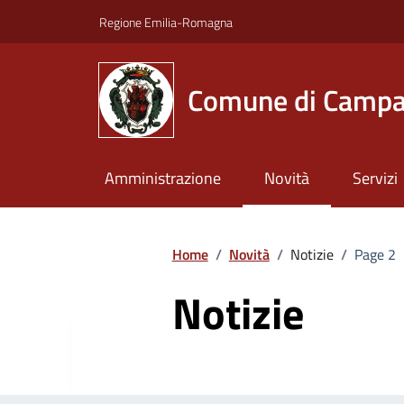
Vai ai contenuti
Vai al footer
Regione Emilia-Romagna
Comune di Campa
Amministrazione
Novità
Servizi
Home
/
Novità
/
Notizie
/
Page 2
Notizie