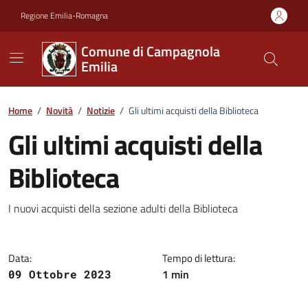
Vai ai contenuti
Vai al footer
Regione Emilia-Romagna
Comune di Campagnola
Emilia
Home
/
Novità
/
Notizie
/
Gli ultimi acquisti della Biblioteca
Gli ultimi acquisti della
Biblioteca
Dettagli della notizia
I nuovi acquisti della sezione adulti della Biblioteca
Data:
Tempo di lettura:
1 min
09 Ottobre 2023