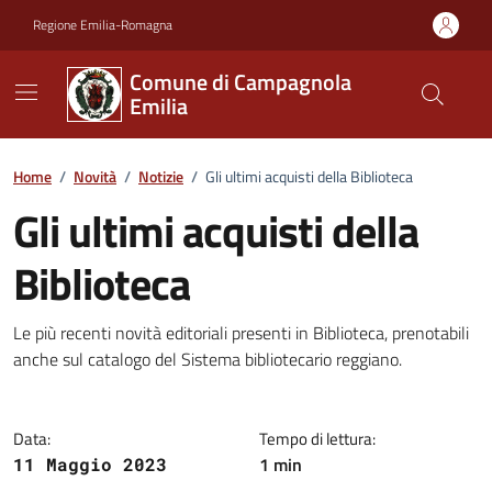
Vai ai contenuti
Vai al footer
Regione Emilia-Romagna
Comune di Campagnola
Emilia
Home
/
Novità
/
Notizie
/
Gli ultimi acquisti della Biblioteca
Gli ultimi acquisti della
Biblioteca
Dettagli della notizia
Le più recenti novità editoriali presenti in Biblioteca, prenotabili
anche sul catalogo del Sistema bibliotecario reggiano.
Data:
Tempo di lettura:
1 min
11 Maggio 2023