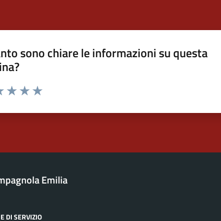
nto sono chiare le informazioni su questa
ina?
a 1 stelle su 5
luta 2 stelle su 5
Valuta 3 stelle su 5
Valuta 4 stelle su 5
Valuta 5 stelle su 5
mpagnola Emilia
E DI SERVIZIO