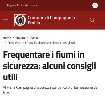
Vai ai contenuti
Vai al footer
Regione Emilia-Romagna
Comune di Campagnola
Emilia
Home
/
Novità
/
Avvisi
/
Frequentare i fiumi in sicurezza: alcuni consigli utili
Frequentare i fiumi in
sicurezza: alcuni consigli
utili
Dettagli della notizia
Al via la Campagna di sicurezza sul pericolo di balneazione dei
fiumi.