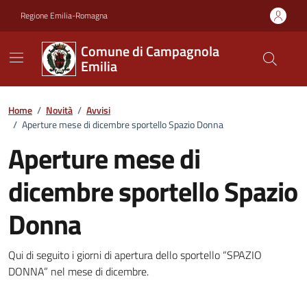
Vai ai contenuti
Vai al footer
Regione Emilia-Romagna
Comune di Campagnola
Emilia
Home
/
Novità
/
Avvisi
/
Aperture mese di dicembre sportello Spazio Donna
Aperture mese di
dicembre sportello Spazio
Donna
Dettagli della notizia
Qui di seguito i giorni di apertura dello sportello “SPAZIO
DONNA” nel mese di dicembre.