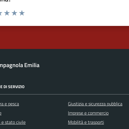
a 1 stelle su 5
luta 2 stelle su 5
Valuta 3 stelle su 5
Valuta 4 stelle su 5
Valuta 5 stelle su 5
mpagnola Emilia
E DI SERVIZIO
ra e pesca
Giustizia e sicurezza pubblica
e
Imprese e commercio
e stato civile
Mobilità e trasporti