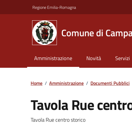
Vai ai contenuti
Vai al footer
Regione Emilia-Romagna
Comune di Campa
Amministrazione
Novità
Servizi
Home
/
Amministrazione
/
Documenti Pubblici
Tavola Rue centro
Dettagli del documento
Tavola Rue centro storico