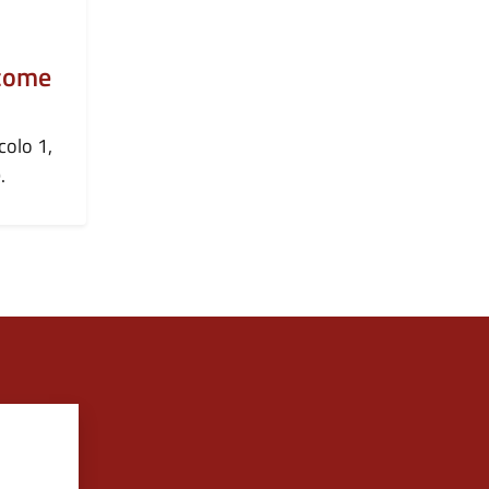
 come
colo 1,
.