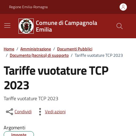
Vai ai contenuti
Vai al footer
Regione Emilia-Romagna
Comune di Campagnola
Emilia
Home
/
Amministrazione
/
Documenti Pubblici
/
Documento (tecnico) di supporto
/
Tariffe vuotature TCP 2023
Tariffe vuotature TCP
2023
Dettagli del documento
Tariffe vuotature TCP 2023
Condividi
Vedi azioni
Argomenti
Imposte