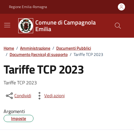
Vai ai contenuti
Vai al footer
Regione Emilia-Romagna
Comune di Campagnola
Emilia
Home
/
Amministrazione
/
Documenti Pubblici
/
Documento (tecnico) di supporto
/
Tariffe TCP 2023
Tariffe TCP 2023
Dettagli del documento
Tariffe TCP 2023
Condividi
Vedi azioni
Argomenti
Imposte