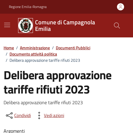
Vai ai contenuti
Vai al footer
Regione Emilia-Romagna
Comune di Campagnola
Emilia
Home
/
Amministrazione
/
Documenti Pubblici
/
Documento attività politica
/
Delibera approvazione tariffe rifiuti 2023
Delibera approvazione
tariffe rifiuti 2023
Dettagli del documento
Delibera approvazione tariffe rifiuti 2023
Condividi
Vedi azioni
Argomenti