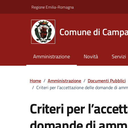
Vai ai contenuti
Vai al footer
Regione Emilia-Romagna
Comune di Campa
Amministrazione
Novità
Servizi
Home
/
Amministrazione
/
Documenti Pubblici
/
Criteri per l’accettazione delle domande di amm
Criteri per l’accet
domande di ammis