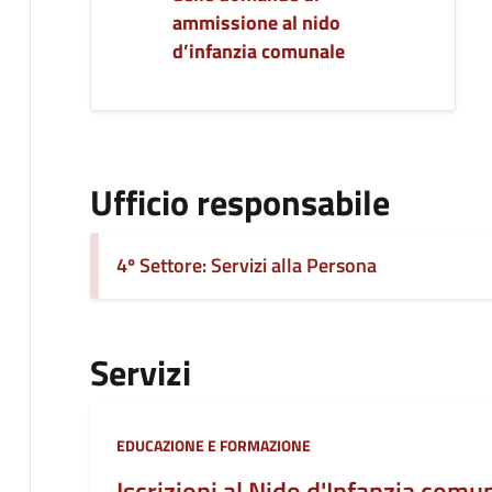
ammissione al nido
d’infanzia comunale
Ufficio responsabile
4º Settore: Servizi alla Persona
Servizi
Categoria:
EDUCAZIONE E FORMAZIONE
Iscrizioni al Nido d'Infanzia comu