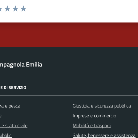
a 1 stelle su 5
luta 2 stelle su 5
Valuta 3 stelle su 5
Valuta 4 stelle su 5
Valuta 5 stelle su 5
mpagnola Emilia
E DI SERVIZIO
ra e pesca
Giustizia e sicurezza pubblica
e
Imprese e commercio
e stato civile
Mobilità e trasporti
ubblici
Salute, benessere e assistenza