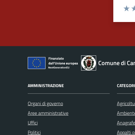
Valut
Va
Comune di Ca
AMMINISTRAZIONE
CATEGORI
Organi di governo
Agricoltu
Aree amministrative
Ambient
Uffici
Anagrafe 
Politici
Appalti p