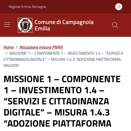
Vai ai contenuti
Vai al footer
Regione Emilia-Romagna
Comune di Campagnola
Emilia
Home
/
Attuazione misure PNRR
/
MISSIONE 1 – COMPONENTE 1 – INVESTIMENTO 1.4 – “SERVIZI E
CITTADINANZA DIGITALE” – MISURA 1.4.3 “ADOZIONE PIATTAFORMA
PAGOPA”
MISSIONE 1 – COMPONENTE
1 – INVESTIMENTO 1.4 –
“SERVIZI E CITTADINANZA
DIGITALE” – MISURA 1.4.3
“ADOZIONE PIATTAFORMA