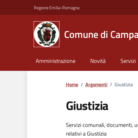
Vai ai contenuti
Vai al footer
Regione Emilia-Romagna
Comune di Campa
Amministrazione
Novità
Servizi
Home
/
Argomenti
/
Giustizia
Giustizia
Dettagli dell
Servizi comunali, documenti, uff
relativi a Giustizia