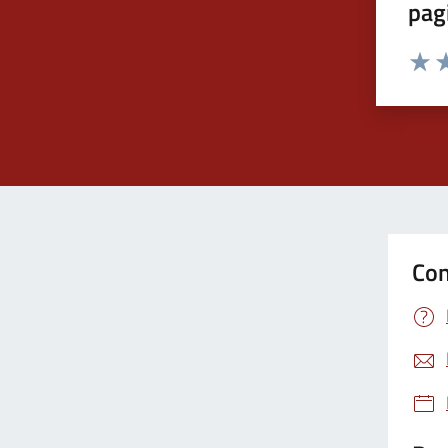
pag
Valut
Va
Con