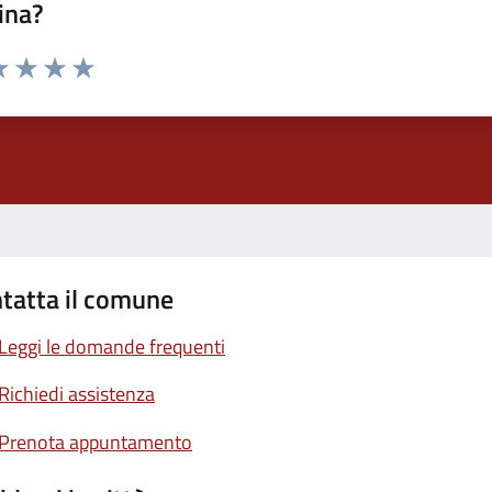
ina?
a 1 stelle su 5
luta 2 stelle su 5
Valuta 3 stelle su 5
Valuta 4 stelle su 5
Valuta 5 stelle su 5
tatta il comune
Leggi le domande frequenti
Richiedi assistenza
Prenota appuntamento