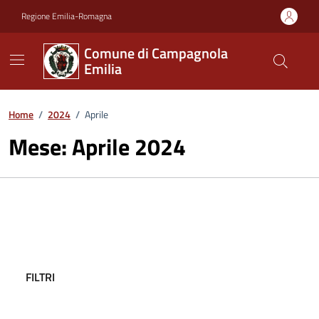
Vai ai contenuti
Vai al footer
Regione Emilia-Romagna
Comune di Campagnola
Emilia
Home
/
2024
/
Aprile
Mese:
Aprile 2024
FILTRI